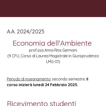
A.A. 202
4
/202
5
Economia dell
'Ambiente
prof.ssa Anna Rita Germani
(9 CFU, Corso di Laurea Magistrale in Giurisprudenza
LMG-01)
Periodo di insegnamento
: secondo semestre
.
Il
corso inizierà
lunedì
24
Febbraio 202
5
.
Ricevimento studenti