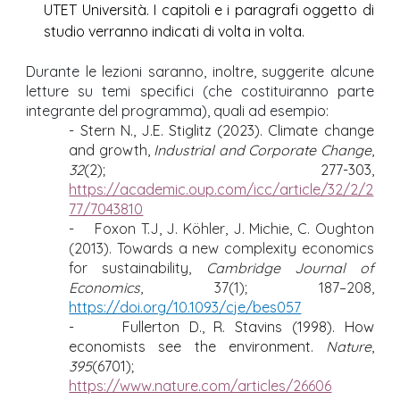
UTET Università. I capitoli e i paragrafi oggetto di
studio verranno indicati di volta in volta.
Durante le lezioni saranno, inoltre, suggerite alcune
letture su temi specifici (che costituiranno parte
integrante del programma), quali ad esempio:
-
Stern N., J.E. Stiglitz (2023). Climate change
and growth,
Industrial and Corporate Change
,
32
(2); 277-303,
https://academic.oup.com/icc/article/32/2/2
77/7043810
-
Foxon T.J, J. Köhler, J. Michie, C. Oughton
(2013). Towards a new complexity economics
for sustainability,
Cambridge Journal of
Economics
, 37(1); 187–208,
https://doi.org/10.1093/cje/bes057
-
Fullerton D., R. Stavins (1998). How
economists see the environment.
Nature
,
395
(6701);
https://www.nature.com/articles/26606